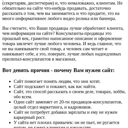
(секретарям, диспетчерам) и, что немаловажно, клиентам. Не
обязательно на сайте что-нибудь продавать, достаточно
рассказать о том, чем вы занимаетесь и что продаете, это на
много информативнее любого видео ролика или баннера.
Вы считаете, что Ваши продавцы лучше обработают клиента,
чем информация на сайте? Консультанты-продавцы это
прошлый век, грамотно написанное описание и оформление
товара завлечет лучше любого человека. И ведь главное, что
не вы навязываете свой товар, а человек сам читает и
навязывает себе, а это, поверьте, лучше любых надоедливых
прилипал-консультантов в магазинах.
Вот девять причин - почему Вам нужен сайт:
Сайт помогает понять людям, что они хотят.
Сайт подскажет и покажет, как вас найти.
Сайт, это способ рассказать о своем деле, товарах, хобби,
обо всем.
Один сайт заменяет от 20-ти продавцов-консультантов,
целый отдел маркетинга, и кадровиков.
Сайт не потребует добавки зарплаты и ему не нужен
карьерный рост.
У сайта нет плохих привычек: он не пьет, не ругается
матом, не хамит клиентам и начальству.