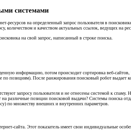
выми системами
ет-ресурсов на определенный запрос пользователя в поисковике
осу, количеством и качеством актуальных ссылок, ведущих на ре
поисковика на свой запрос, написанный в строке поиска.
еденную информацию, потом происходит сортировка веб-сайтов,
 по позициям). После ранжирования поисковый робот выдает кон
ствуют запросу пользователя и не отнесены системой к спаму. 
ют на различные позиции поисковой выдачи? Системы поиска отд
осу) по множеству внешних и внутренних параметров.
ернет-сайта. Этот показатель имеет свои индивидуальные особе