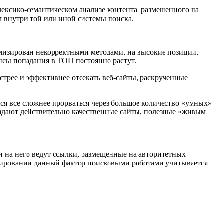
лексико-семантическом анализе контента, размещенного на
м внутри той или иной системы поиска.
имизирован некорректными методами, на высокие позиции,
ансы попадания в ТОП постоянно растут.
стрее и эффективнее отсекать веб-сайты, раскрученные
ся все сложнее прорваться через большое количество «умных»
здают действительно качественные сайты, полезные «живым
и на него ведут ссылки, размещенные на авторитетных
нжировании данный фактор поисковыми роботами учитывается