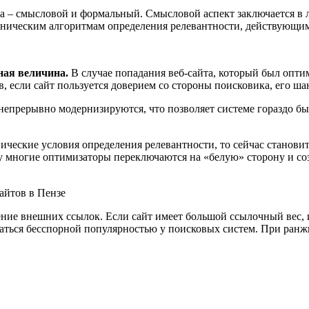
та – смысловой и формальный. Смысловой аспект заключается в 
ехническим алгоритмам определения релевантности, действующи
ная величина.
В случае попадания веб-сайта, который был опт
в, если сайт пользуется доверием со стороны поисковика, его ш
непрерывно модернизируются, что позволяет системе гораздо бы
ческие условия определения релевантности, то сейчас становит
у многие оптимизаторы переключаются на «белую» сторону и со
ние внешних ссылок. Если сайт имеет большой ссылочный вес, 
оваться бесспорной популярностью у поисковых систем. При ра